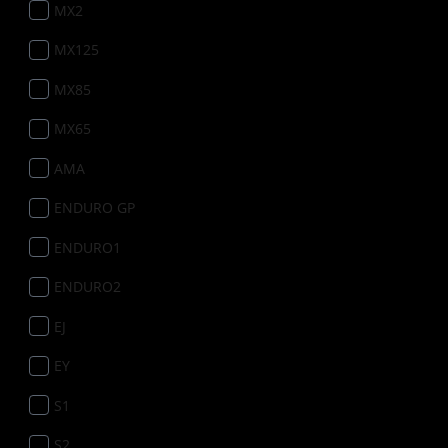
MX2
MX125
MX85
MX65
AMA
ENDURO GP
ENDURO1
ENDURO2
EJ
EY
S1
S2