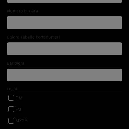
Numero di Gara
Colore Tabelle Portanumeri
Bandiera
Loghi
FIM
FMI
MXGP