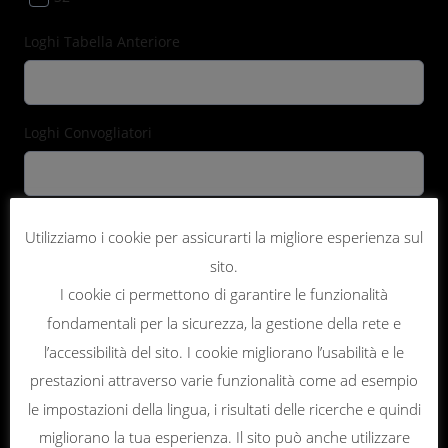
Loghi Tabella Anteriore
Loghi Convogliatori
Loghi Parafango Anteriore
Utilizziamo i cookie per assicurarti la migliore esperienza sul
sito.
I cookie ci permettono di garantire le funzionalità
Loghi Parafango Posteriore
fondamentali per la sicurezza, la gestione della rete e
l’accessibilità del sito. I cookie migliorano l’usabilità e le
prestazioni attraverso varie funzionalità come ad esempio
Loghi Parasteli
le impostazioni della lingua, i risultati delle ricerche e quindi
migliorano la tua esperienza. Il sito può anche utilizzare