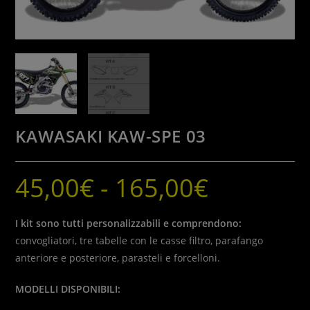
KAWASAKI KAW-SPE 03
45,00
€
-
165,00
€
Fascia
di
prezzo:
da
45,00€
I kit sono tutti personalizzabili e comprendono:
a
165,00€
convogliatori, tre tabelle con le casse filtro, parafango
anteriore e posteriore, parasteli e forcelloni.
MODELLI DISPONIBILI: