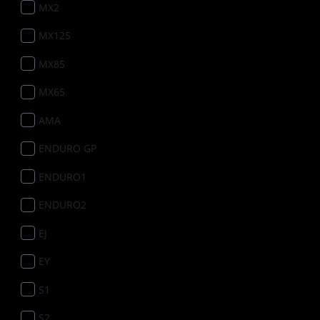
MX2
MX125
MX85
MX65
AMA
ENDURO GP
ENDURO1
ENDURO2
EJ
EY
S1
S2