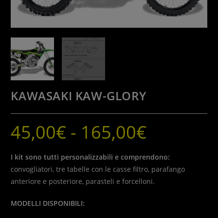
KAWASAKI KAW-GLORY
45,00
€
-
165,00
€
Fascia
di
prezzo:
da
45,00€
I kit sono tutti personalizzabili e comprendono:
a
165,00€
convogliatori, tre tabelle con le casse filtro, parafango
anteriore e posteriore, parasteli e forcelloni.
MODELLI DISPONIBILI: