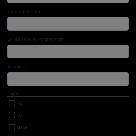
Numero di Gara
Colore Tabelle Portanumeri
Bandiera
Loghi
FIM
FMI
MXGP