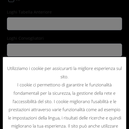
Loghi Tabella Anteriore
Loghi Convogliatori
Loghi Parafango Anteriore
Utilizziamo i cookie per assicurarti la migliore esperienza sul
sito.
I cookie ci permettono di garantire le funzionalità
Loghi Parafango Posteriore
fondamentali per la sicurezza, la gestione della rete e
l’accessibilità del sito. I cookie migliorano l’usabilità e le
prestazioni attraverso varie funzionalità come ad esempio
Loghi Parasteli
le impostazioni della lingua, i risultati delle ricerche e quindi
migliorano la tua esperienza. Il sito può anche utilizzare